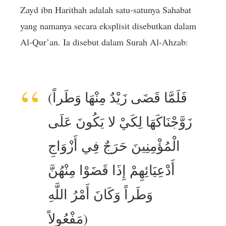
Zayd ibn Harithah adalah satu-satunya Sahabat
yang namanya secara eksplisit disebutkan dalam
Al-Qur’an. Ia disebut dalam Surah Al-Ahzab:
(فَلَمَّا قَضَى زَيْدٌ مِنْهَا وَطَراً
زَوَّجْنَاكَهَا لِكَيْ لا يَكُونَ عَلَى
الْمُؤْمِنِينَ حَرَجٌ فِي أَزْوَاجِ
أَدْعِيَائِهِمْ إِذَا قَضَوْا مِنْهُنَّ
وَطَراً وَكَانَ أَمْرُ اللَّهِ
مَفْعُولاً)