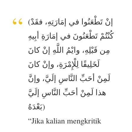
(إنْ تَطْعَنُوا في إمَارَتِهِ، فقَدْ
كُنْتُمْ تَطْعَنُونَ في إمَارَةِ أبِيهِ
مِن قَبْلِهِ، وايْمُ اللَّهِ إنْ كانَ
لَخَلِيقًا لِلْإِمْرَةِ، وإنْ كانَ
لَمِنْ أحَبِّ النَّاسِ إلَيَّ، وإنَّ
هذا لَمِنْ أحَبِّ النَّاسِ إلَيَّ
بَعْدَهُ)
“Jika kalian mengkritik