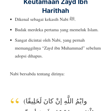
Keutamaan Zayd Ibn
Harithah
Dikenal sebagai kekasih Nabi ﷺ.
Budak merdeka pertama yang memeluk Islam.
Sangat dicintai oleh Nabi, yang pernah
memanggilnya “Zayd ibn Muhammad” sebelum
adopsi dihapus.
Nabi bersabda tentang dirinya:
(وايْمُ اللَّهِ إنْ كانَ لَخَلِيقًا