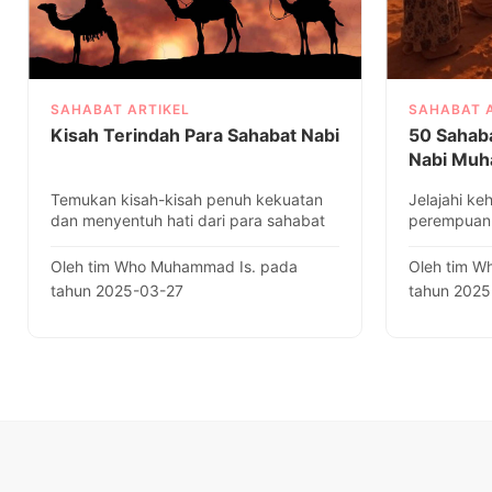
SAHABAT ARTIKEL
SAHABAT 
Kisah Terindah Para Sahabat Nabi
50 Sahab
Temukan kisah-kisah penuh kekuatan
Jelajahi k
dan menyentuh hati dari para sahabat
perempuan Nabi
Nabi. Dapatkan inspirasi dar..
menginspir
dan dampak
Oleh tim Who Muhammad Is. pada
Oleh tim W
tahun 2025-03-27
tahun 2025