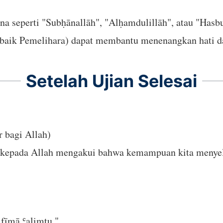
ana seperti "Subḥānallāh", "Alḥamdulillāh", atau "Has
k-baik Pemelihara) dapat membantu menenangkan hati d
Setelah Ujian Selesai
r bagi Allah)
r kepada Allah mengakui bahwa kemampuan kita menyel
fīmā ʿalimtu."