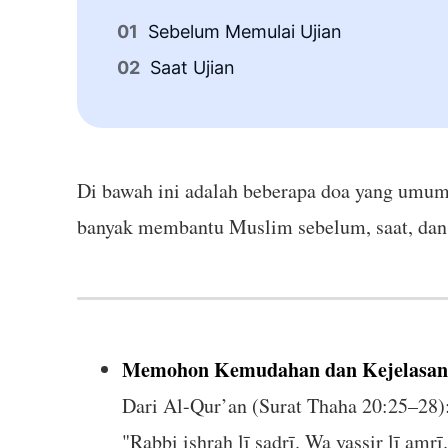
Sebelum Memulai Ujian
Saat Ujian
Di bawah ini adalah beberapa doa yang umum d
banyak membantu Muslim sebelum, saat, dan s
Memohon Kemudahan dan Kejelasan 
Dari Al-Qur’an (Surat Thaha 20:25–28)
"Rabbi ishraḥ lī ṣadrī. Wa yassir lī amr