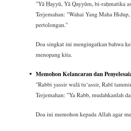
"Yā Ḥayyū, Yā Qayyūm, bi-raḥmatika as
Terjemahan: "Wahai Yang Maha Hidup, 
pertolongan."
Doa singkat ini mengingatkan bahwa kek
menopang kita.
Memohon Kelancaran dan Penyelesaia
"Rabbi yassir walā tu‘assir, Rabī tammi
Terjemahan: "Ya Rabb, mudahkanlah dan
Doa ini memohon kepada Allah agar mem