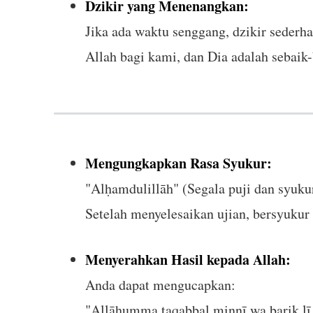
Dzikir yang Menenangkan:
Jika ada waktu senggang, dzikir sederh
Allah bagi kami, dan Dia adalah sebai
Mengungkapkan Rasa Syukur:
"Alḥamdulillāh" (Segala puji dan syuku
Setelah menyelesaikan ujian, bersyuku
Menyerahkan Hasil kepada Allah:
Anda dapat mengucapkan:
"Allāhumma taqabbal minnī wa barik lī 