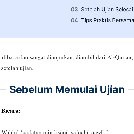
Setelah Ujian Selesai
Tips Praktis Bersam
ibaca dan sangat dianjurkan, diambil dari Al-Qur'an, 
etelah ujian.
Sebelum Memulai Ujian
Bicara:
:
ī. Waḥlul ‘uqdatan min lisānī, yafqahū qawlī."