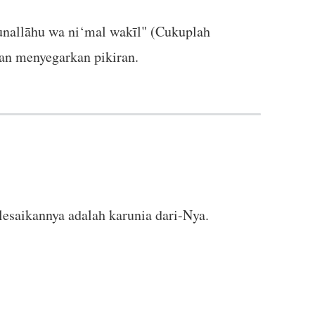
bunallāhu wa ni‘mal wakīl" (Cukuplah
an menyegarkan pikiran.
esaikannya adalah karunia dari-Nya.