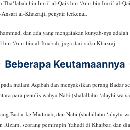
Tha‘labah bin Imri’ al-Qais bin ‘Amr bin Imri’ al-Qai
-Ansari al-Khazraji, penyair terkenal.
uhammad, dan ada yang mengatakan kunyah-nya adalah
bin ‘Amr bin al-Iṭnabah, juga dari suku Khazraj.
Beberapa Keutamaannya
 pada malam Aqabah dan menyaksikan perang Badar sert
tara para penulis wahyu Nabi (shalallahu ‘alayhi wa sa
g Badar ke Madinah, dan Nabi (shalallahu ‘alayhi wa
 Rizam, seorang pemimpin Yahudi di Khaibar, dan di