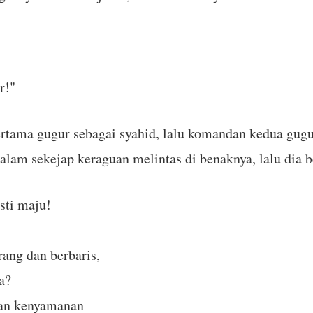
r!"
rtama gugur sebagai syahid, lalu komandan kedua gugu
am sekejap keraguan melintas di benaknya, lalu dia be
sti maju!
ang dan berbaris,
a?
 dan kenyamanan—