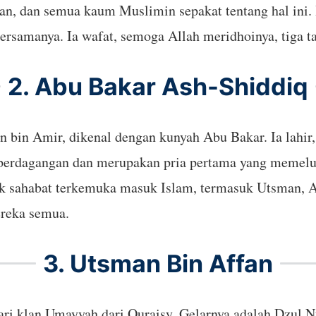
uan, dan semua kaum Muslimin sepakat tentang hal ini
amanya. Ia wafat, semoga Allah meridhoinya, tiga ta
2. Abu Bakar Ash-Shiddiq
 bin Amir, dikenal dengan kunyah Abu Bakar. Ia lahir
m perdagangan dan merupakan pria pertama yang memelu
yak sahabat terkemuka masuk Islam, termasuk Utsman, 
reka semua.
3. Utsman Bin Affan
ari klan Umayyah dari Quraisy. Gelarnya adalah Dzul 