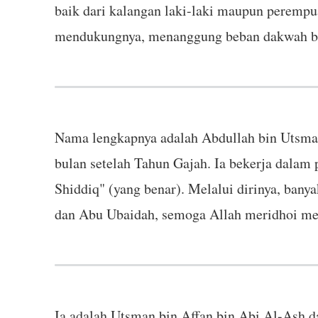
baik dari kalangan laki-laki maupun peremp
mendukungnya, menanggung beban dakwah bers
Nama lengkapnya adalah Abdullah bin Utsman
bulan setelah Tahun Gajah. Ia bekerja dala
Shiddiq" (yang benar). Melalui dirinya, ban
dan Abu Ubaidah, semoga Allah meridhoi me
Ia adalah Utsman bin Affan bin Abi Al-Ash d