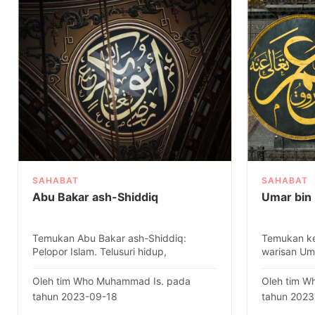
SAHABAT
SAHABAT
Abu Bakar ash-Shiddiq
Umar bin
Temukan Abu Bakar ash-Shiddiq:
Temukan ke
Pelopor Islam. Telusuri hidup,
warisan Uma
pencapaian, dan warisannya yang
Islam kedua,
agung ..
Oleh tim Who Muhammad Is. pada
Oleh tim W
tahun 2023-09-18
tahun 2023