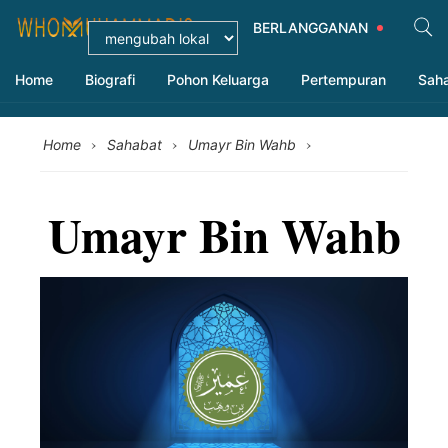
BERLANGGANAN
Home
Biografi
Pohon Keluarga
Pertempuran
Sah
›
›
›
Home
Sahabat
Umayr Bin Wahb
Umayr Bin Wahb