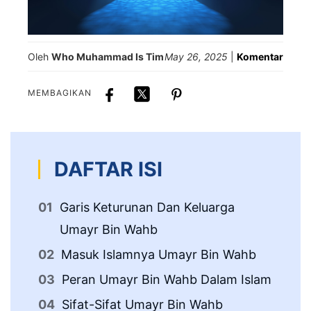
Oleh
Who Muhammad Is Tim
May 26, 2025
|
Komentar
MEMBAGIKAN
DAFTAR ISI
Garis Keturunan Dan Keluarga
Ke
Umayr Bin Wahb
Ke
Masuk Islamnya Umayr Bin Wahb
Peran Umayr Bin Wahb Dalam Islam
Sifat-Sifat Umayr Bin Wahb