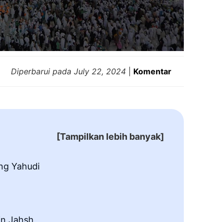
Diperbarui pada
July 22, 2024
|
Komentar
[Tampilkan lebih banyak]
ng Yahudi
Al-Qur
Jihad D
Kekris
in Jahsh
Orang 