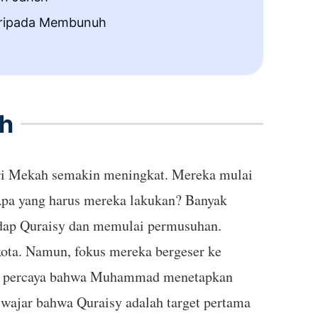
aripada Membunuh
Islam:
ah
ari Mekah semakin meningkat. Mereka mulai
Apa yang harus mereka lakukan? Banyak
dap Quraisy dan memulai permusuhan.
kota. Namun, fokus mereka bergeser ke
pa percaya bahwa Muhammad menetapkan
 wajar bahwa Quraisy adalah target pertama