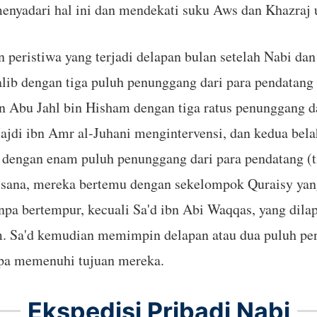
menyadari hal ini dan mendekati suku Aws dan Khazraj
peristiwa yang terjadi delapan bulan setelah Nabi d
b dengan tiga puluh penunggang dari para pendatang (
n Abu Jahl bin Hisham dengan tiga ratus penunggang 
jdi ibn Amr al-Juhani mengintervensi, dan kedua belah 
engan enam puluh penunggang dari para pendatang (t
Di sana, mereka bertemu dengan sekelompok Quraisy ya
anpa bertempur, kecuali Sa'd ibn Abi Waqqas, yang dil
 Sa'd kemudian memimpin delapan atau dua puluh penu
npa memenuhi tujuan mereka.
Ekspedisi Pribadi Nabi