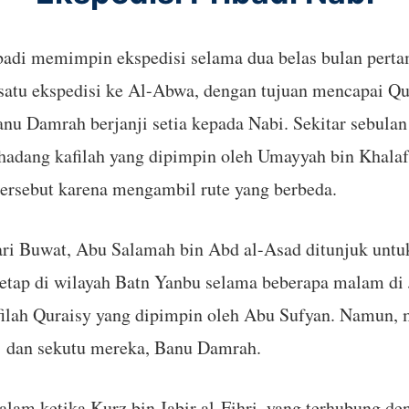
badi memimpin ekspedisi selama dua belas bulan perta
satu ekspedisi ke Al-Abwa, dengan tujuan mencapai 
nu Damrah berjanji setia kepada Nabi. Sekitar sebula
hadang kafilah yang dipimpin oleh Umayyah bin Khalaf
tersebut karena mengambil rute yang berbeda.
 dari Buwat, Abu Salamah bin Abd al-Asad ditunjuk un
netap di wilayah Batn Yanbu selama beberapa malam d
ilah Quraisy yang dipimpin oleh Abu Sufyan. Namun, 
ij dan sekutu mereka, Banu Damrah.
alam ketika Kurz bin Jabir al-Fihri, yang terhubung d