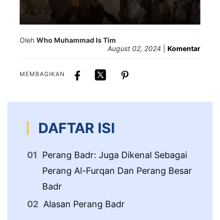
Oleh
Who Muhammad Is Tim
August 02, 2024
|
Komentar
MEMBAGIKAN
DAFTAR ISI
Perang Badr: Juga Dikenal Sebagai
Pe
Perang Al-Furqan Dan Perang Besar
Mu
Badr
Ko
Alasan Perang Badr
An