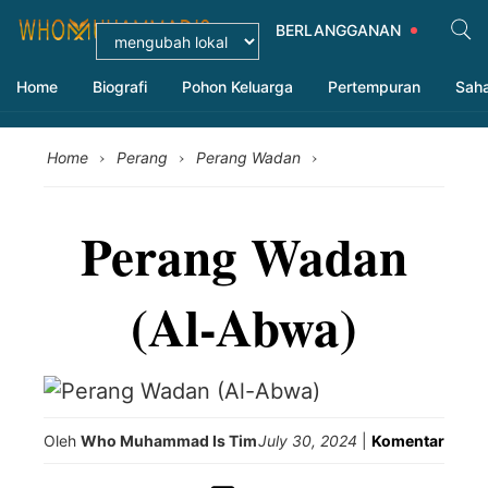
BERLANGGANAN
Home
Biografi
Pohon Keluarga
Pertempuran
Sah
›
›
›
Home
Perang
Perang Wadan
Perang Wadan
(Al-Abwa)
Oleh
Who Muhammad Is Tim
July 30, 2024
|
Komentar