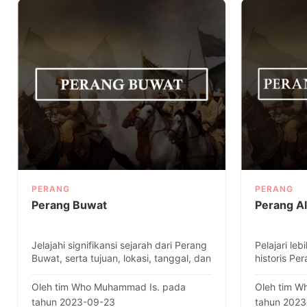
PERANG
PERANG
Perang Buwat
Perang A
Jelajahi signifikansi sejarah dari Perang
Pelajari leb
Buwat, serta tujuan, lokasi, tanggal, dan
historis Per
fakta-fakta tent..
lokasi, tang
Oleh tim Who Muhammad Is. pada
Oleh tim W
tahun 2023-09-23
tahun 202