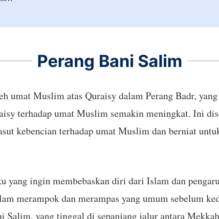
Perang Bani Salim
leh umat Muslim atas Quraisy dalam Perang Badr, yang 
raisy terhadap umat Muslim semakin meningkat. Ini di
asut kebencian terhadap umat Muslim dan berniat un
uku yang ingin membebaskan diri dari Islam dan penga
alam merampok dan merampas yang umum sebelum kedat
ni Salim, yang tinggal di sepanjang jalur antara Mekk