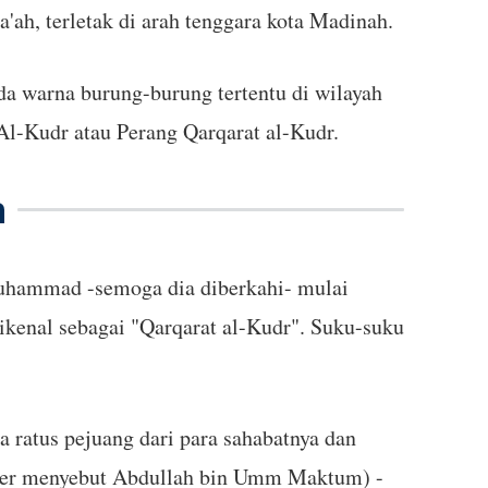
a'ah, terletak di arah tenggara kota Madinah.
da warna burung-burung tertentu di wilayah
g Al-Kudr atau Perang Qarqarat al-Kudr.
m
uhammad -semoga dia diberkahi- mulai
kenal sebagai "Qarqarat al-Kudr". Suku-suku
ratus pejuang dari para sahabatnya dan
mber menyebut Abdullah bin Umm Maktum) -