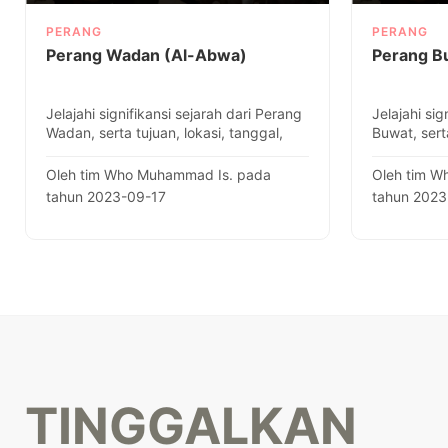
PERANG
PERANG
Perang Wadan (Al-Abwa)
Perang B
Jelajahi signifikansi sejarah dari Perang
Jelajahi sig
Wadan, serta tujuan, lokasi, tanggal,
Buwat, sert
dan fakta-fakta tent..
fakta-fakta 
Oleh tim Who Muhammad Is. pada
Oleh tim W
tahun 2023-09-17
tahun 202
TINGGALKAN