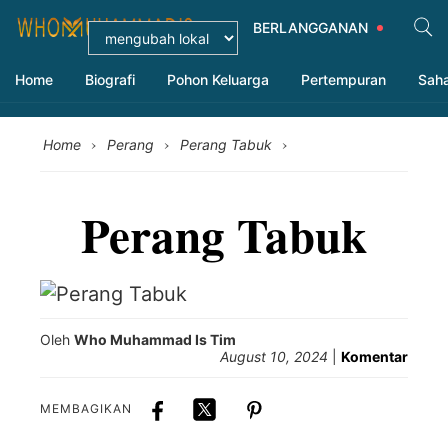
BERLANGGANAN
Home
Biografi
Pohon Keluarga
Pertempuran
Sah
›
›
›
Home
Perang
Perang Tabuk
Perang Tabuk
Oleh
Who Muhammad Is Tim
August 10, 2024
|
Komentar
MEMBAGIKAN