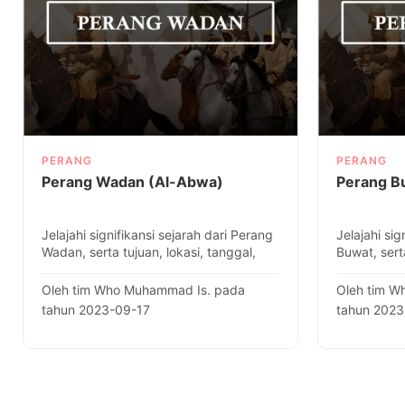
PERANG
PERANG
Perang Wadan (Al-Abwa)
Perang B
Jelajahi signifikansi sejarah dari Perang
Jelajahi sig
Wadan, serta tujuan, lokasi, tanggal,
Buwat, sert
dan fakta-fakta tent..
fakta-fakta 
Oleh tim Who Muhammad Is. pada
Oleh tim W
tahun 2023-09-17
tahun 202