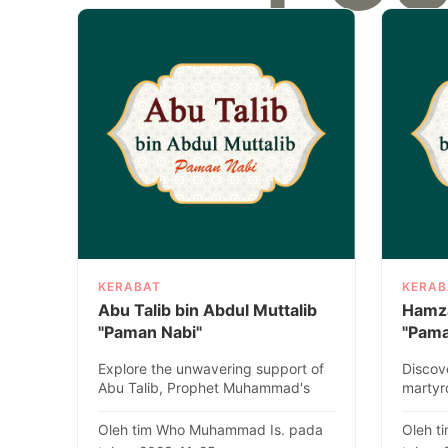
KERABAT
KERAB
Abu Talib bin Abdul Muttalib
Hamza
"Paman Nabi"
"Pama
Explore the unwavering support of
Discove
Abu Talib, Prophet Muhammad's
martyr
uncle, who defended him fervently
Muttali
de..
known 
Oleh tim Who Muhammad Is. pada
Oleh t