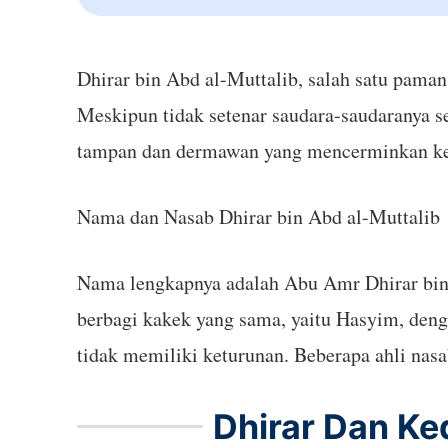
Dhirar bin Abd al-Muttalib, salah satu paman Nabi Muhammad ﷺ dari jalur ayah, berasal dari kabilah
Meskipun tidak setenar saudara-saudaranya 
tampan dan dermawan yang mencerminkan ke
Nama dan Nasab Dhirar bin Abd al-Muttalib
Nama lengkapnya adalah Abu Amr Dhirar bin A
berbagi kakek yang sama, yaitu Hasyim, dengan Nabi Muhammad ﷺ, menjadikannya paman kandu
tidak memiliki keturunan. Beberapa ahli nasa
Dhirar Dan K