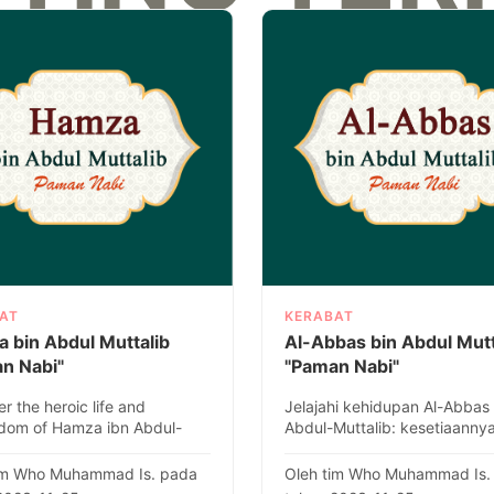
AT
KERABAT
 bin Abdul Muttalib
Al-Abbas bin Abdul Mutt
n Nabi"
"Paman Nabi"
r the heroic life and
Jelajahi kehidupan Al-Abbas 
dom of Hamza ibn Abdul-
Abdul-Muttalib: kesetiaanny
b, a revered figure in Islam
Islam, peran penting di sisi Na
..
im Who Muhammad Is. pada
Oleh tim Who Muhammad Is.