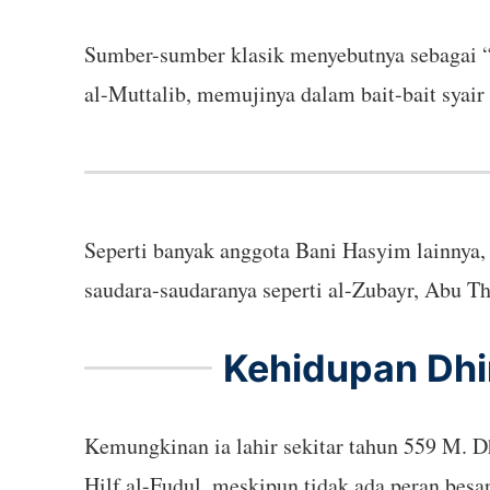
Sumber-sumber klasik menyebutnya sebagai “
al-Muttalib, memujinya dalam bait-bait syai
Seperti banyak anggota Bani Hasyim lainnya, 
saudara-saudaranya seperti al-Zubayr, Abu T
Kehidupan Dhi
Kemungkinan ia lahir sekitar tahun 559 M. D
Hilf al-Fudul, meskipun tidak ada peran besar