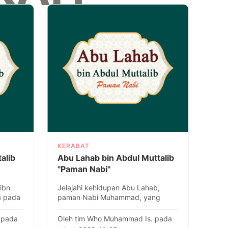
KERABAT
alib
Abu Lahab bin Abdul Muttalib
"Paman Nabi"
ibn
Jelajahi kehidupan Abu Lahab,
a pada
paman Nabi Muhammad, yang
bi,..
dikenal karena penentangannya
yang keras ter..
 pada
Oleh tim Who Muhammad Is. pada