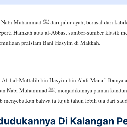
 terkemuka Bani Hasyim dari suku Quraisy.
seperti Hamzah atau al-Abbas, sumber-sumber klasik 
muliaan praislam Bani Hasyim di Makkah.
bd al-Muttalib bin Hasyim bin Abdi Manaf. Ibunya ada
ng beliau. Dhirar tidak pernah menikah dan
b menyebutkan bahwa ia tujuh tahun lebih tua dari saud
edudukannya Di Kalangan P