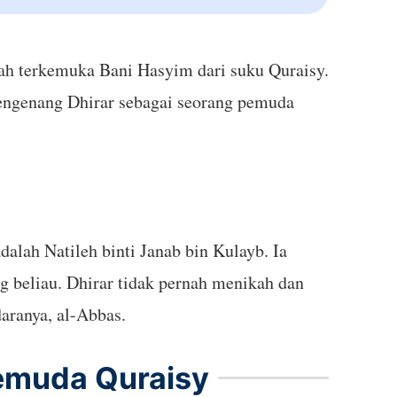
mengenang Dhirar sebagai seorang pemuda
lah Natileh binti Janab bin Kulayb. Ia
aranya, al-Abbas.
emuda Quraisy