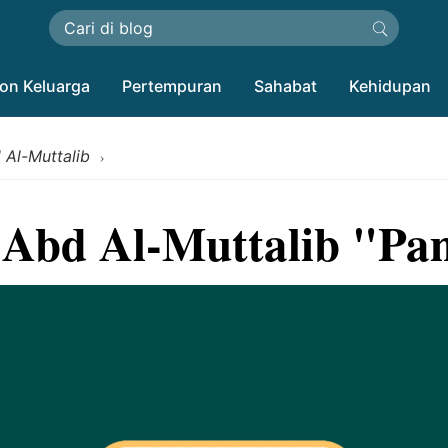
on Keluarga
Pertempuran
Sahabat
Kehidupan
 Al-Muttalib
›
 Abd Al-Muttalib "P