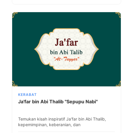
KERABAT
Ja'far bin Abi Thalib "Sepupu Nabi"
Temukan kisah inspiratif Ja'far bin Abi Thalib,
kepemimpinan, keberanian, dan
pengorbanannya. Pelajari bagaimana ia mengukir