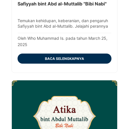
Safiyyah bint Abd al-Muttalib "Bibi Nabi"
Temukan kehidupan, keberanian, dan pengaruh
Safiyyah bint Abd al-Muttalib. Jelajahi perannya
dalam pertempuran, sifat mulianya, dan
warisannya hingga wafat pada 640 M.
Oleh Who Muhammad Is. pada tahun March 25,
2025
BACA SELENGKAPNYA