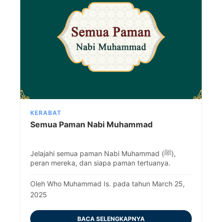
KERABAT
Semua Paman Nabi Muhammad
Jelajahi semua paman Nabi Muhammad (ﷺ),
peran mereka, dan siapa paman tertuanya.
Pelajari tentang kehidupan, keyakinan, dan
kontribusi mereka dalam sejarah.
Oleh Who Muhammad Is. pada tahun March 25,
2025
BACA SELENGKAPNYA