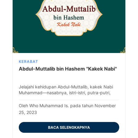
KERABAT
Abdul-Muttalib bin Hashem "Kakek Nabi"
Jelajahi kehidupan Abdul-Muttalib, kakek Nabi
Muhammad—nasabnya, istri-istri, putra-putri,
serta keturunan-keturunan terkenal dalam
sejarah Islam.
Oleh Who Muhammad Is. pada tahun November
25, 2023
BACA SELENGKAPNYA