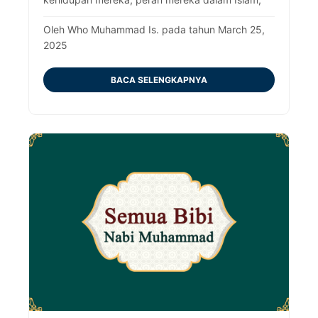
dan dampaknya dalam sejarah. Pelajari warisan
dan kontribusi keluarganya.
Oleh Who Muhammad Is. pada tahun March 25,
2025
BACA SELENGKAPNYA