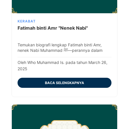
KERABAT
Fatimah binti Amr "Nenek Nabi"
Temukan biografi lengkap Fatimah binti Amr,
nenek Nabi Muhammad ﷺ—perannya dalam
sejarah Islam dan pengaruhnya terhadap
keluarga besar yang mulia.
Oleh Who Muhammad Is. pada tahun March 26,
2025
BACA SELENGKAPNYA