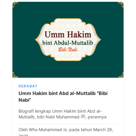
KERABAT
Umm Hakim bint Abd al-Muttalib "Bibi
Nabi"
Biografi lengkap Umm Hakim binti Abd al-
Muttalib, bibi Nabi Muhammad ﷺ, perannya
dalam Quraisy, serta pengaruhnya dalam sejarah
awal Islam.
Oleh Who Muhammad Is. pada tahun March 26,