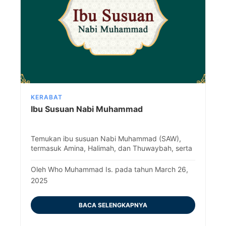
KERABAT
Ibu Susuan Nabi Muhammad
Temukan ibu susuan Nabi Muhammad (SAW),
termasuk Amina, Halimah, dan Thuwaybah, serta
peran mereka dalam masa kecilnya dan peristiwa
Pembelahan Dada.
Oleh Who Muhammad Is. pada tahun March 26,
2025
BACA SELENGKAPNYA