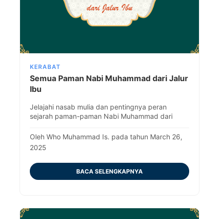
KERABAT
Semua Paman Nabi Muhammad dari Jalur
Ibu
Jelajahi nasab mulia dan pentingnya peran
sejarah paman-paman Nabi Muhammad dari
pihak ibu maupun ayah, beserta keutamaan-
keutamaan mereka.
Oleh Who Muhammad Is. pada tahun March 26,
2025
BACA SELENGKAPNYA