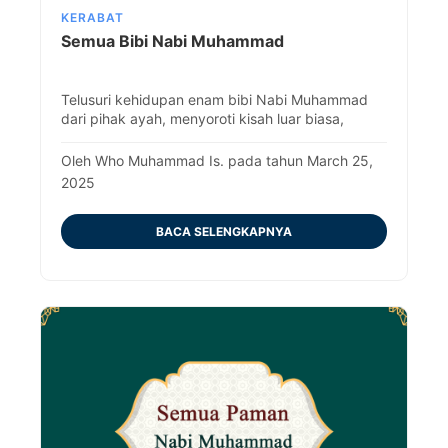
KERABAT
Semua Bibi Nabi Muhammad
Telusuri kehidupan enam bibi Nabi Muhammad
dari pihak ayah, menyoroti kisah luar biasa,
kontribusi, serta warisan mereka dalam sejarah
awal Islam.
Oleh Who Muhammad Is. pada tahun March 25,
2025
BACA SELENGKAPNYA