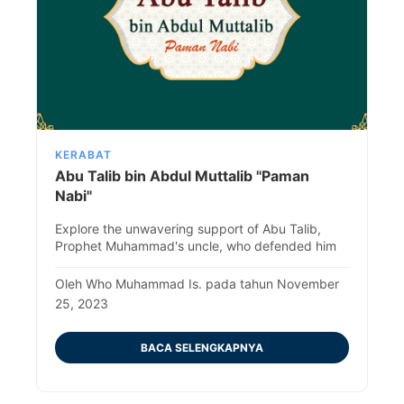
KERABAT
Abu Talib bin Abdul Muttalib "Paman
Nabi"
Explore the unwavering support of Abu Talib,
Prophet Muhammad's uncle, who defended him
fervently despite not embracing Islam. Discover
his impact and legacy.
Oleh Who Muhammad Is. pada tahun November
25, 2023
BACA SELENGKAPNYA