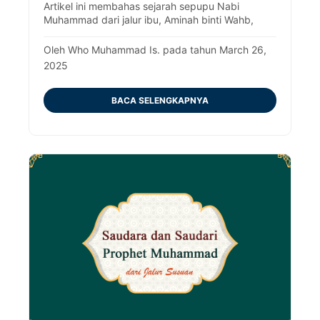
Artikel ini membahas sejarah sepupu Nabi
Muhammad dari jalur ibu, Aminah binti Wahb,
disertai rujukan Al-Qur'an dan pandangan ulama
terkait.
Oleh Who Muhammad Is. pada tahun March 26,
2025
BACA SELENGKAPNYA