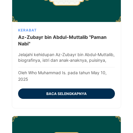
KERABAT
Az-Zubayr bin Abdul-Muttalib "Paman
Nabi"
Jelajahi kehidupan Az-Zubayr bin Abdul-Muttalib,
biografinya, istri dan anak-anaknya, puisinya,
perannya dalam Hilf al-Fudul, warisannya
sebelum Islam & wafatnya.
Oleh Who Muhammad Is. pada tahun May 10,
2025
BACA SELENGKAPNYA