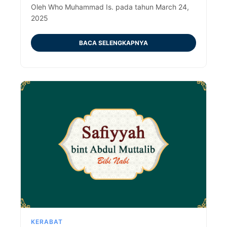
namanya dalam sejarah. Baca sekarang!
Oleh Who Muhammad Is. pada tahun March 24,
2025
BACA SELENGKAPNYA
KERABAT